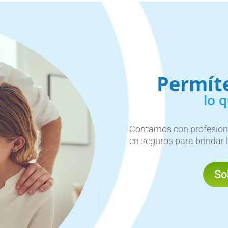
Permít
lo 
Contamos con profesiona
en seguros para brindar l
So