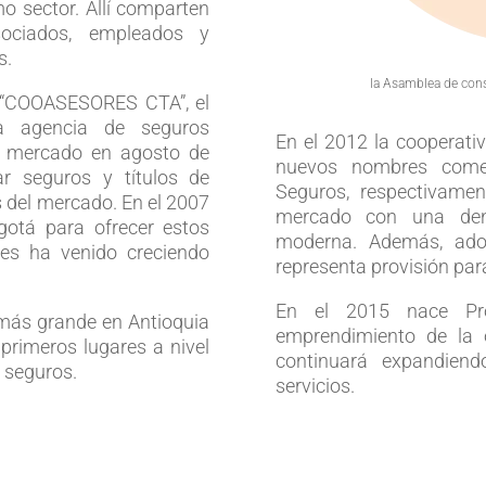
smo sector. Allí comparten
ociados, empleados y
s.
la
Asamblea de con
 “COOASESORES CTA”, el
 agencia de seguros
En el 2012 la cooperati
 mercado en agosto de
nuevos nombres comerc
ar seguros y títulos de
Seguros, respectivamen
s del mercado. En el 2007
mercado con una den
gotá para ofrecer estos
moderna. Además, adop
es ha venido creciendo
representa provisión para
En el 2015 nace Pro
más grande en Antioquia
emprendimiento de la o
primeros lugares a nivel
continuará expandiend
e seguros.
servicios.