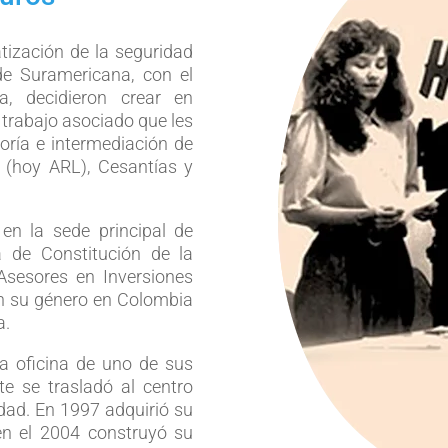
atización de la seguridad
de Suramericana, con el
, decidieron crear en
 trabajo asociado que les
soría e intermediación de
 (hoy ARL), Cesantías y
en la sede principal de
a de Constitución de la
Asesores en Inversiones
n su género en Colombia
a.
a oficina de uno de sus
e se trasladó al centro
dad. En 1997 adquirió su
en el 2004 construyó su